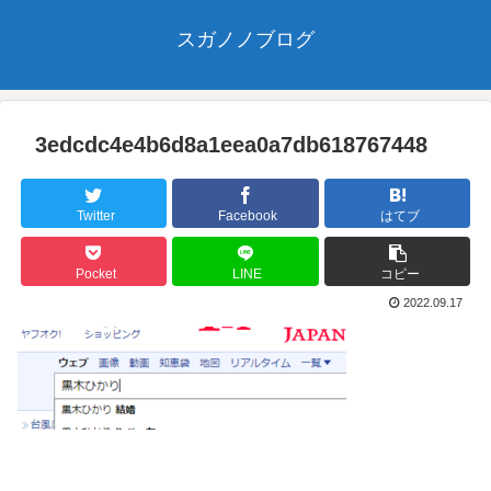
スガノノブログ
3edcdc4e4b6d8a1eea0a7db618767448
Twitter
Facebook
はてブ
Pocket
LINE
コピー
2022.09.17